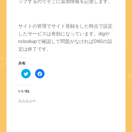
ップするのでそこに追加情報を記述します。
サイトの管理でサイト登録をした時点で設定
したサービスは有効になっています。digや
nslookupで確認して問題がなければDNSの設
定は終了です。
共有:
ク
Facebook
リ
で
ッ
共
ク
有
し
す
て
る
いいね:
Twitter
に
で
は
共
ク
読み込み中...
有
リ
(新
ッ
し
ク
い
し
ウ
て
ィ
く
ン
だ
ド
さ