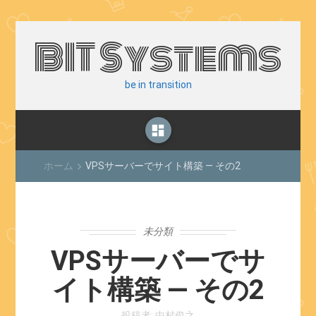
BIT Systems
be in transition
dashboard
ホーム
VPSサーバーでサイト構築 — その2
keyboard_arrow_right
未分類
VPSサーバーでサ
イト構築 — その2
投稿者:
中村俊之