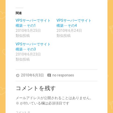
ウ
い
で
(新
開
し
き
い
ま
ウ
関連
す)
ィ
ン
VPSサーバーでサイト
VPSサーバーでサイト
ド
ウ
構築 -- その1
構築 -- その4
で
2010年5月25日
2010年6月24日
開
き
類似投稿
類似投稿
ま
す)
VPSサーバーでサイト
構築 -- その3
2010年6月23日
類似投稿
2010年6月3日
no responses
av_timer
comment
コメントを残す
メールアドレスが公開されることはありません。
※
が付いている欄は必須項目です
コメント
※