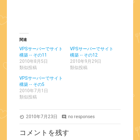
し
ク
い
し
ウ
て
ィ
く
ン
だ
ド
さ
ウ
い
で
(新
開
し
き
い
ま
ウ
関連
す)
ィ
ン
VPSサーバーでサイト
VPSサーバーでサイト
ド
ウ
構築 -- その11
構築 -- その12
で
2010年8月5日
2010年9月29日
開
き
類似投稿
類似投稿
ま
す)
VPSサーバーでサイト
構築 -- その5
2010年7月1日
類似投稿
2010年7月23日
no responses
av_timer
comment
コメントを残す