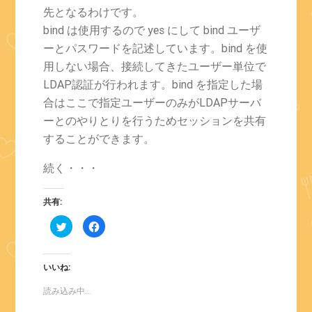
先となるわけです。
bind は使用するので yes にして bind ユーザ
ーとパスワードを記述しています。bind を使
用しない場合、接続してきたユーザー単位で
LDAP認証が行われます。bind を指定した場
合はここで指定ユーザーのみがLDAPサーバ
ーとのやりとりを行うためセッションを共有
することができます。
続く・・・
共有:
ク
Facebook
リ
で
ッ
共
ク
有
し
す
て
る
いいね:
Twitter
に
で
は
共
ク
読み込み中...
有
リ
(新
ッ