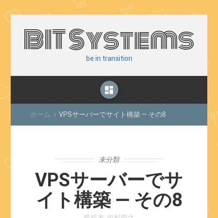
BIT Systems
be in transition
dashboard
ホーム
VPSサーバーでサイト構築 — その8
keyboard_arrow_right
未分類
VPSサーバーでサ
イト構築 — その8
投稿者:
中村俊之