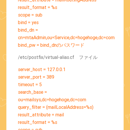
result_format = %s
scope = sub
bind = yes
bind_dn =
cn=mtaAdmin,ou=Service,dc=hogehoge,dc=com
bind_pw = bind_dnのパスワード
/etc/postfix/virtual-alias.cf ファイル
server_host = 127.0.0.1
server_port = 389
timeout = 5
search_base =
ou=mailsys,dc=hogehoge,dc=com
query_filter = (mailLocalAddress=%s)
result_attribute = mail
result_format = %s
scope = sub