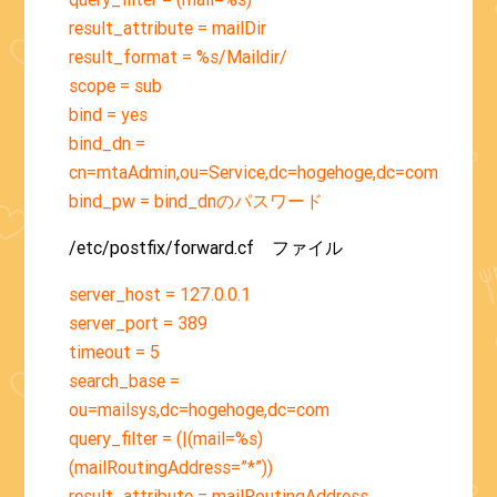
result_attribute = mailDir
result_format = %s/Maildir/
scope = sub
bind = yes
bind_dn =
cn=mtaAdmin,ou=Service,dc=hogehoge,dc=com
bind_pw = bind_dnのパスワード
/etc/postfix/forward.cf ファイル
server_host = 127.0.0.1
server_port = 389
timeout = 5
search_base =
ou=mailsys,dc=hogehoge,dc=com
query_filter = (|(mail=%s)
(mailRoutingAddress=”*”))
result_attribute = mailRoutingAddress