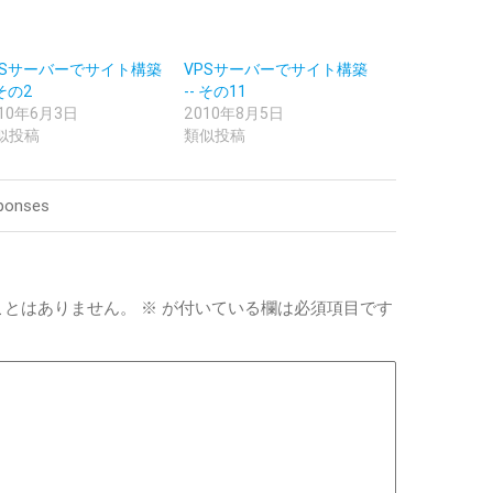
PSサーバーでサイト構築
VPSサーバーでサイト構築
 その2
-- その11
010年6月3日
2010年8月5日
似投稿
類似投稿
ponses
ことはありません。
※
が付いている欄は必須項目です