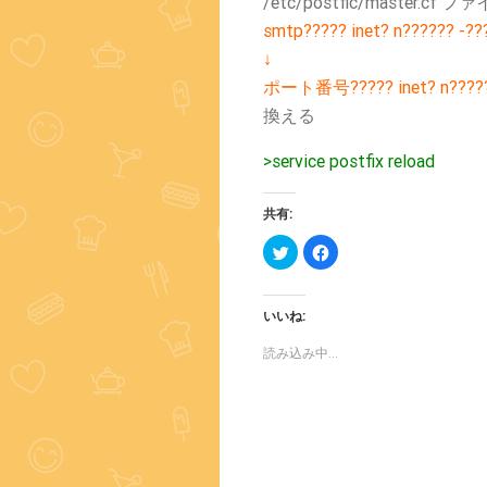
/etc/postfic/master.cf フ
smtp????? inet? n?????? -??
↓
ポート番号????? inet? n?????? 
換える
>service postfix reload
共有:
ク
Facebook
リ
で
ッ
共
ク
有
し
す
て
る
いいね:
Twitter
に
で
は
共
ク
読み込み中...
有
リ
(新
ッ
し
ク
い
し
ウ
て
ィ
く
ン
だ
ド
さ
ウ
い
で
(新