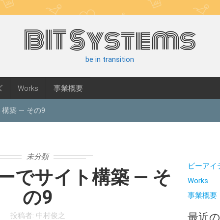
BIT Systems
be in transition
ズ
Works
事業概要
構築 — その9
未分類
ビーアイ
ーでサイト構築 — そ
Works
の9
事業概要
投稿者:
中村俊之
最近