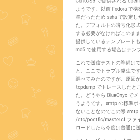
CentOS5 で提供される op
ようです。以前 Fedora 
準だったため ssha で設
た。デフォルトの暗号化形式は
する必要がなければこのまま
提供しているテンプレートもデ
md5 で使用する場合はテ
これで送信テストの準備は
と、ここでトラブル発生で
調べてみたのですが、原因
tcpdump でトレースし
た。どうやら BlueOny
うようです。smtp の標
ないことなのでこの際 smt
/etc/postfic/mast
ロードしたら今度は普通に