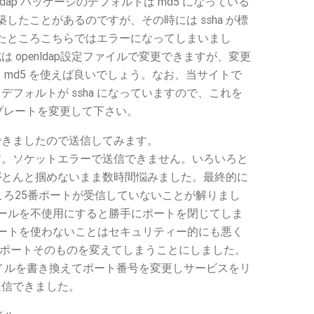
enldap パッケージのデフォルトは md5 になっている
で構築したことがあるのですが、その時には ssha が標
定したところこちらではエラーになってしまいまし
 openldap設定ファイルで変更できますが、変更
 md5 を使えば良いでしょう。なお、当サイトで
フォルトが ssha になっていますので、これを
ンプレートを変更して下さい。
できましたので送信してみます。
す。ソケットエラーで送信できません。いろいろと
がとんと掴めないまま数時間悩みました。最終的に
たところ25番ポートが受信していないことが解りまし
x でメールを不使用にすると勝手にポートを閉じてしま
準ポートを使わないことはセキュリティー的にも悪く
p ポートそのものを変えてしまうことにしました。
er.cf ファイルを書き換えてポート番号を変更しサービスをリ
送信できました。