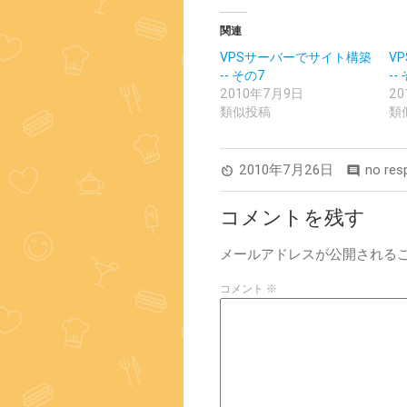
開
し
き
い
ま
ウ
関連
す)
ィ
ン
VPSサーバーでサイト構築
V
ド
ウ
-- その7
--
で
2010年7月9日
2
開
き
類似投稿
類
ま
す)
2010年7月26日
no res
av_timer
comment
コメントを残す
メールアドレスが公開される
コメント
※