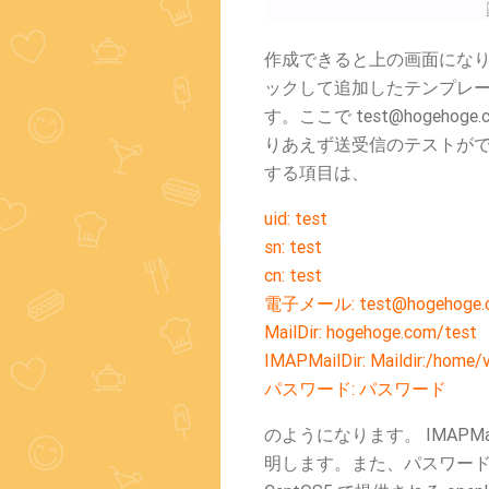
作成できると上の画面にな
ックして追加したテンプレート「Pos
す。ここで test@hogeh
りあえず送受信のテストが
する項目は、
uid: test
sn: test
cn: test
電子メール: test@hogehoge.
MailDir: hogehoge.com/test
IMAPMailDir: Maildir:/home/
パスワード: パスワード
のようになります。 IMAPMa
明します。また、パスワー