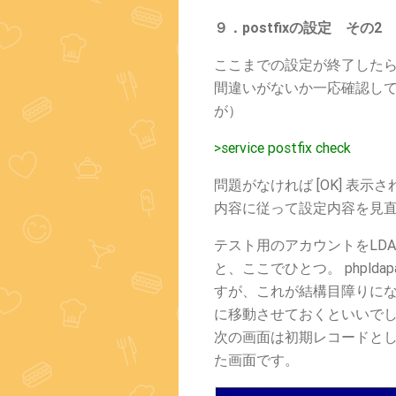
９．postfixの設定 その2
ここまでの設定が終了したら 
間違いがないか一応確認し
が）
>service postfix check
問題がなければ [OK] 表
内容に従って設定内容を見
テスト用のアカウントをLD
と、ここでひとつ。 phpld
すが、これが結構目障りに
に移動させておくといいで
次の画面は初期レコードとし
た画面です。